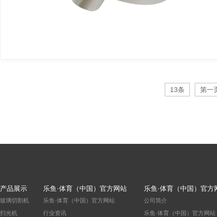
13条
第一
产品展示
乐鱼·体育（中国）官方网站
乐鱼·体育（中国）官方网站
玻璃切割机
乐鱼·体育（中国）官方网站
公司简介
扫光机
行业资讯
乐鱼·体育（中国）官方网站