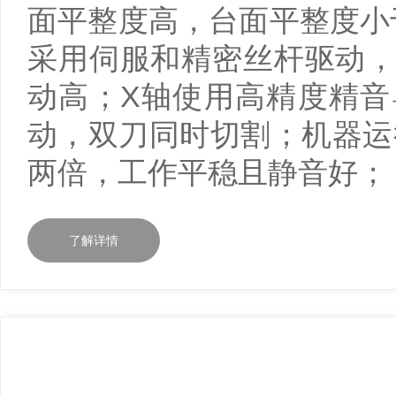
面平整度高，台面平整度小于
采用伺服和精密丝杆驱动，
动高；X轴使用高精度精音
动，双刀同时切割；机器运
两倍，工作平稳且静音好；
了解详情