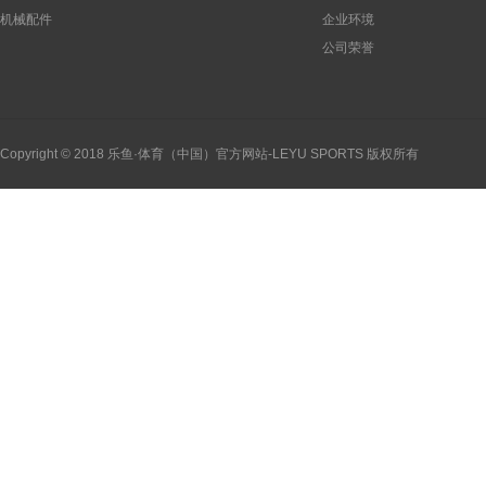
机械配件
企业环境
公司荣誉
Copyright © 2018 乐鱼·体育（中国）官方网站-LEYU SPORTS 版权所有