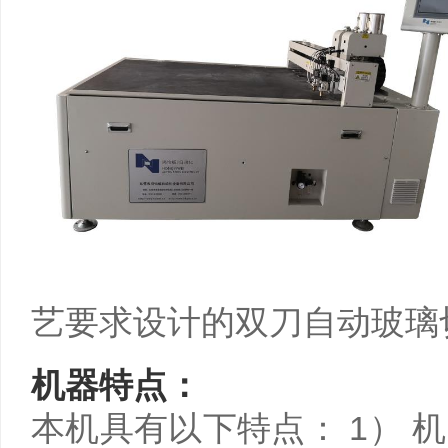
艺要求设计的双刀自动玻璃
机器特点：
本机具有以下特点： 1）