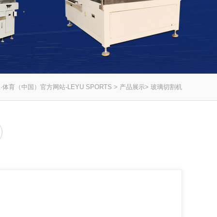
·体育（中国）官方网站-LEYU SPORTS
>
产品展示
>
玻璃切割机