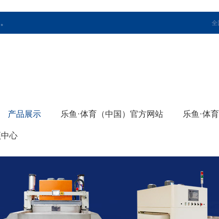
网。
全
产品展示
乐鱼·体育（中国）官方网站
乐鱼·体育
频中心