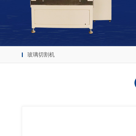
玻璃切割机