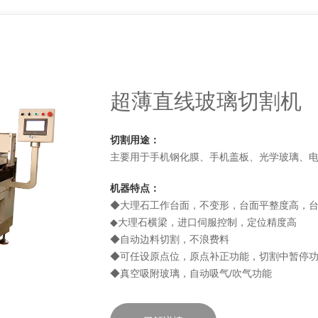
超薄直线玻璃切割机
切割用途：
主要用于手机钢化膜、手机盖板、光学玻璃、
机器特点：
◆大理石工作台面，不变形，台面平整度高，台
◆大理石横梁，进口伺服控制，定位精度高
◆自动边料切割，不浪费料
◆可任设原点位，原点补正功能，切割中暂停
◆真空吸附玻璃，自动吸气/吹气功能