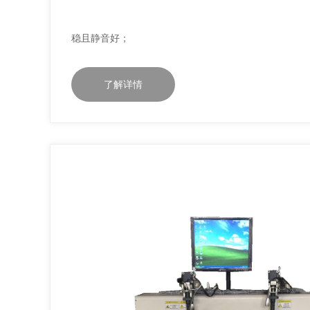
稳且静音好；
了解详情