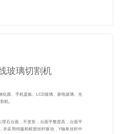
刀直线玻璃切割机
手机钢化膜、手机盖板、LCD玻璃、家电玻璃、光
切割机。
度大理石台面，不变形，台面平整度高，台面平
导轨，并采用伺服和精密丝杆驱动，Y轴单丝杆中