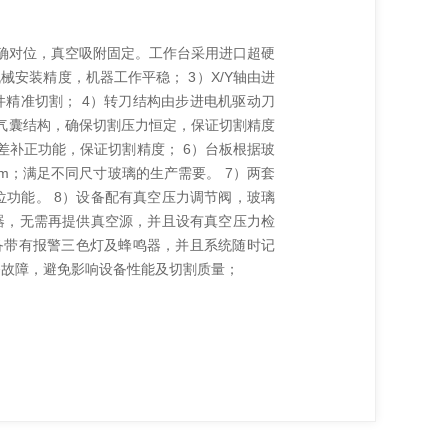
确对位，真空吸附固定。工作台采用进口超硬
械安装精度，机器工作平稳； 3）X/Y轴由进
精准切割； 4）转刀结构由步进电机驱动刀
精密气囊结构，确保切割压力恒定，保证切割精度
差补正功能，保证切割精度； 6）台板根据玻
mm；满足不同尺寸玻璃的生产需要。 7）两套
位功能。 8）设备配有真空压力调节阀，玻璃
器，无需再提供真空源，并且设有真空压力检
备带有报警三色灯及蜂鸣器，并且系统随时记
备故障，避免影响设备性能及切割质量；