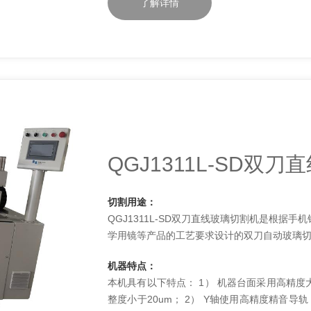
了解详情
QGJ1311L-SD双
切割用途：
QGJ1311L-SD双刀直线玻璃切割机是根据
学用镜等产品的工艺要求设计的双刀自动玻璃
机器特点：
本机具有以下特点： 1） 机器台面采用高精
整度小于20um； 2） Y轴使用高精度精音