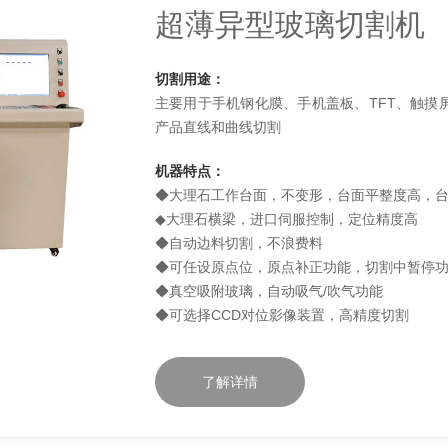
超薄异型玻璃切割机
切割用途：
主要用于手机钢化膜、手机盖板、TFT、触摸
产品直线和曲线切割
机器特点：
◆大理石工作台面，不变形，台面平整度高，台
◆大理石横梁，进口伺服控制，定位精度高
◆自动边料切割，不浪费料
◆可任设原点位，原点补正功能，切割中暂停
◆真空吸附玻璃，自动吸气/吹气功能
◆可选择CCD对位影像装置，高精度切割
了解详情