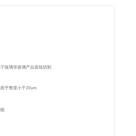
电子玻璃等玻璃产品直线切割
面平整度小于20um
功能