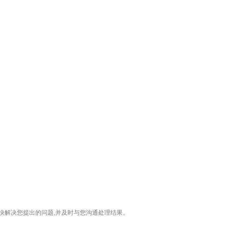
尽快解决您提出的问题,并及时与您沟通处理结果。