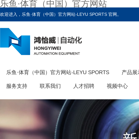
乐鱼·体育（中国）官方网站
欢迎进入，乐鱼·体育（中国）官方网站-LEYU SPORTS 官网。
乐鱼·体育（中国）官方网站-LEYU SPORTS
产品展
服务支持
联系我们
人才招聘
视频中心