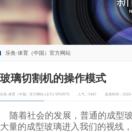
乐鱼·体育（中国）官方网站
玻璃切割机的操作模式
乐鱼·体育（中国）官方网站-LEYU SPORTS
人气：5487
发表时间：2020-1
随着社会的发展，普通的成型玻
大量的成型玻璃进入我们的视线