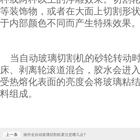
等装饰物，或者在大面上切割形
于内部颜色不同而产生特殊效果
当自动玻璃切割机的砂轮转动时
床、剥离轮滚道混合，胶水会进
受热熔化表面的亮度会将玻璃粘
料组成。
上一条
操作全自动玻璃切割机要注意哪几点?