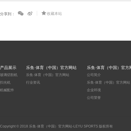
收藏本站
分享到：
产品展示
乐鱼·体育（中国）官方网站
乐鱼·体育（中国）官方网站
玻璃切割机
乐鱼·体育（中国）官方网站
公司简介
扫光机
行业资讯
乐鱼·体育（中国）官方网站
机械配件
企业环境
公司荣誉
Copyright © 2018 乐鱼·体育（中国）官方网站-LEYU SPORTS 版权所有