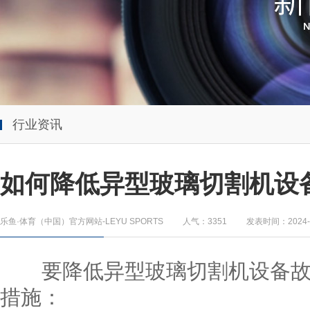
行业资讯
如何降低异型玻璃切割机设
乐鱼·体育（中国）官方网站-LEYU SPORTS
人气：3351
发表时间：2024-0
要降低异型玻璃切割机设备故
措施：