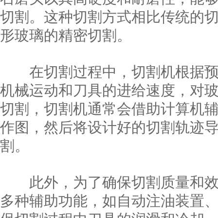
切割。这种切割方式相比传统的
形玻璃的精密切割。
在切割过程中，切割机根据预
机械运动和刀具的进给速度，对
切割，切割机通常会借助计算机辅助设
作图，然后将设计好的切割轨迹
割。
此外，为了确保切割质量和效
多种辅助功能，如自动注油装置