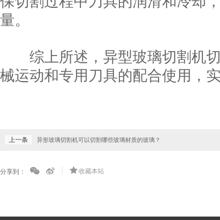
保切割过程中刀具的润滑和冷却
量。
综上所述，异型玻璃切割机切
械运动和专用刀具的配合使用，
上一条
异形玻璃切割机可以切割哪些玻璃材质的玻璃？
收藏本站
分享到：