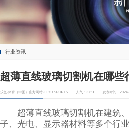
行业资讯
超薄直线玻璃切割机在哪些
乐鱼·体育（中国）官方网站-LEYU SPORTS
人气：3751
发表时间：2024-0
超薄直线玻璃切割机在建筑、
子、光电、显示器材料等多个行